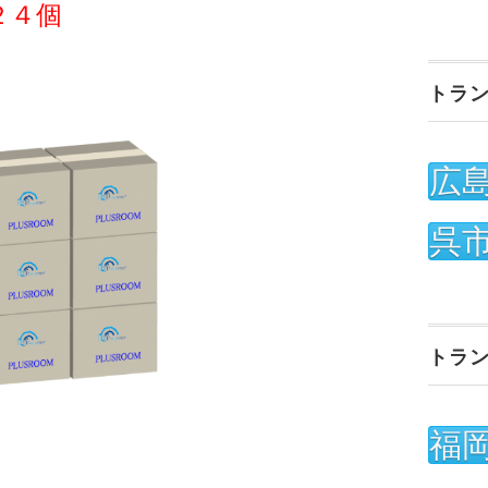
２４個
トラ
広
呉
トラ
福