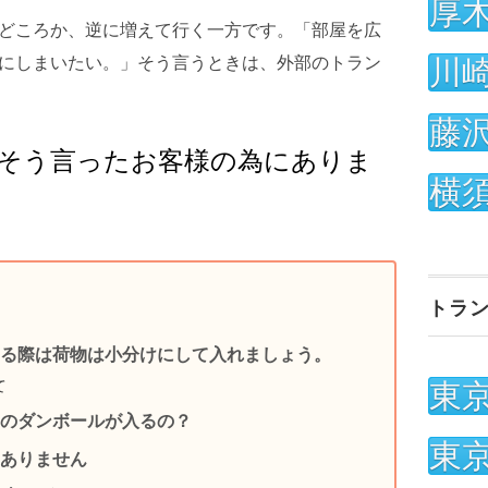
厚
どころか、逆に増えて行く一方です。「部屋を広
にしまいたい。」そう言うときは、外部のトラン
川
藤
そう言ったお客様の為にありま
横
トラ
る際は荷物は小分けにして入れましょう。
て
東
のダンボールが入るの？
東
ありません