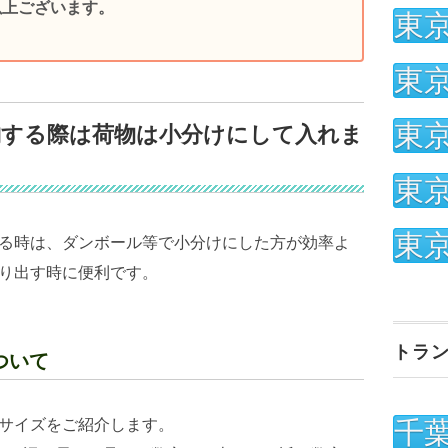
以上ございます。
東
東
東
納する際は荷物は小分けにして入れま
東
東
る時は、ダンボール等で小分けにした方が効率よ
り出す時に便利です。
トラ
ついて
サイズをご紹介します。
千