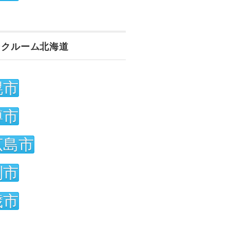
ンクルーム北海道
幌市
樽市
広島市
別市
歳市