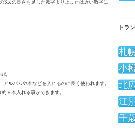
の3辺の長さを足した数字より上または近い数字に
トラ
札
小
６ℓ。
北
ープ、アルバムや本などを入れるのに良く使われます。
は約８本入れる事ができます。
江
千