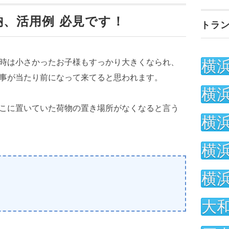
、活用例 必見です！
トラ
時は小さかったお子様もすっかり大きくなられ、
横
事が当たり前になって来てると思われます。
横
こに置いていた荷物の置き場所がなくなると言う
横
横
横
大