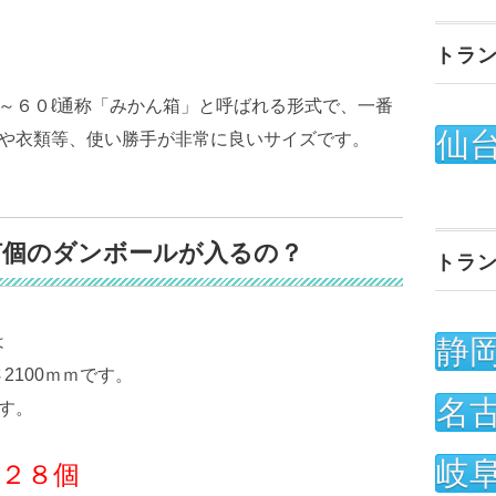
トラ
～６０ℓ通称「みかん箱」と呼ばれる形式で、一番
仙
や衣類等、使い勝手が非常に良いサイズです。
何個のダンボールが入るの？
トラ
は
静
さ2100ｍｍです。
名
す。
岐
２８個