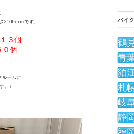
は
バイ
さ2100ｍｍです。
１３個
鶴
６０個
青
狛
クルームに
札
す。）
岐
静
福