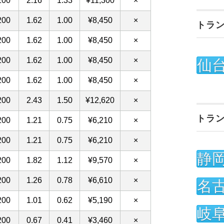
トラ
仙
トラ
静
名
岐