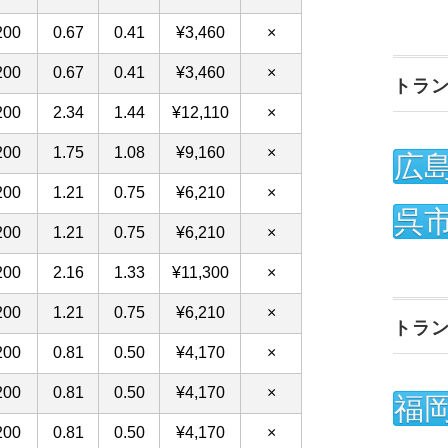
トラ
広
呉
トラ
福