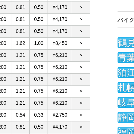
バイ
鶴
青
狛
札
岐
静
福