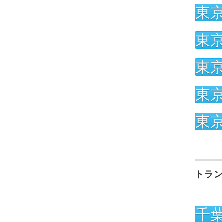
東
東
東
東
東
トラ
千