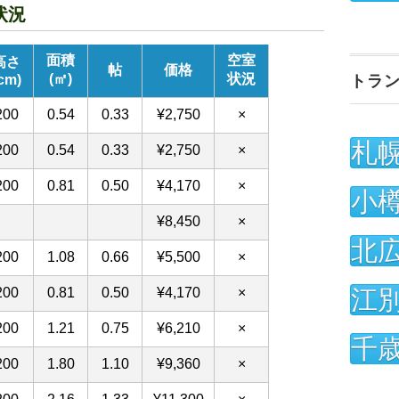
状況
トラ
札
小
北
江
千