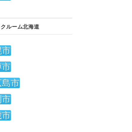
ンクルーム北海道
幌市
樽市
広島市
別市
歳市