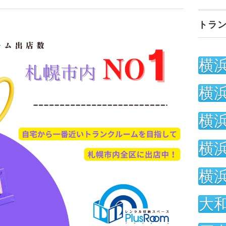
トラ
横
横
横
横
横
大