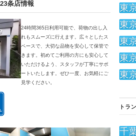
23条店情報
東
東
24時間365日利用可能で、荷物の出し入
れもスムーズに行えます。広々としたス
東
ペースで、大切な品物を安心して保管で
きます。初めてご利用の方にも安心して
東
いただけるよう、スタッフが丁寧にサポ
東
ートいたします。ぜひ一度、お気軽にご
見学ください。
トラ
千