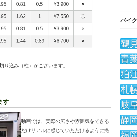
バイ
鶴
青
切り込み（柱）がございます。
狛
札
ます
岐
静
動画では、実際の広さや雰囲気をできる
だけリアルに感じていただけるように撮
福