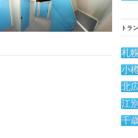
トラ
札
小
北
江
千