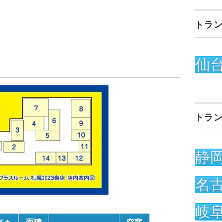
トラ
仙
トラ
静
名
岐