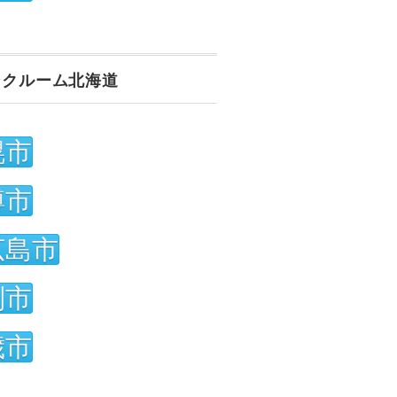
ンクルーム北海道
幌市
樽市
広島市
別市
歳市