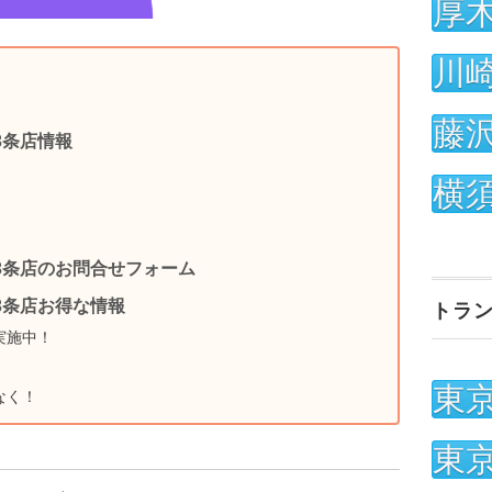
厚
川
藤
3条店情報
横
3条店のお問合せフォーム
3条店お得な情報
トラ
実施中！
東
なく！
東