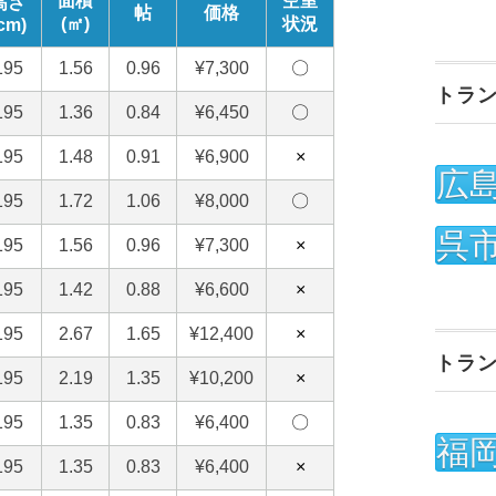
トラ
広
呉
トラ
福