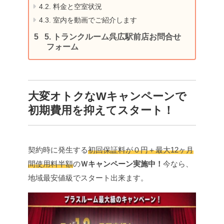
4.2.
料金と空室状況
4.3.
室内を動画でご紹介します
5.
トランクルーム呉広駅前店お問合せ
フォーム
大変オトクなWキャンペーンで
初期費用を抑えてスタート！
契約時に発生する
初回保証料が０円＋最大12ヶ月
間使用料半額
の
Ｗキャンペーン実施中！
今なら、
地域最安値級でスタート出来ます。