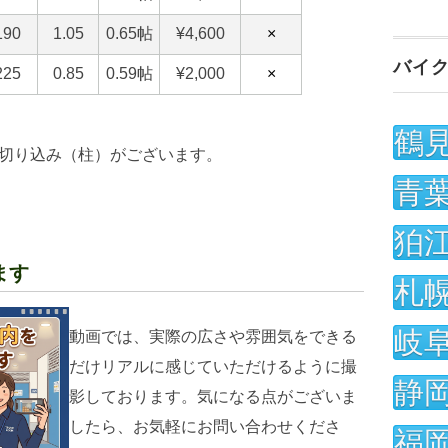
バイ
鶴
切り込み（柱）がございます。
青
狛
ます
札
岐
動画では、実際の広さや雰囲気をできる
だけリアルに感じていただけるように撮
静
影しております。気になる点がございま
したら、お気軽にお問い合わせくださ
福