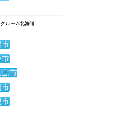
ンクルーム北海道
幌市
樽市
広島市
別市
歳市