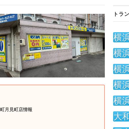
トラ
横
横
横
横
横
町月見町店情報
大