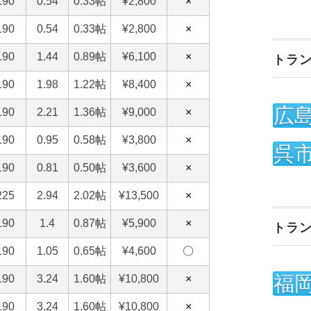
トラ
広
呉
トラ
福