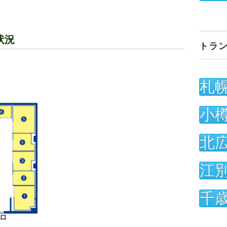
状況
トラ
札
小
北
江
千