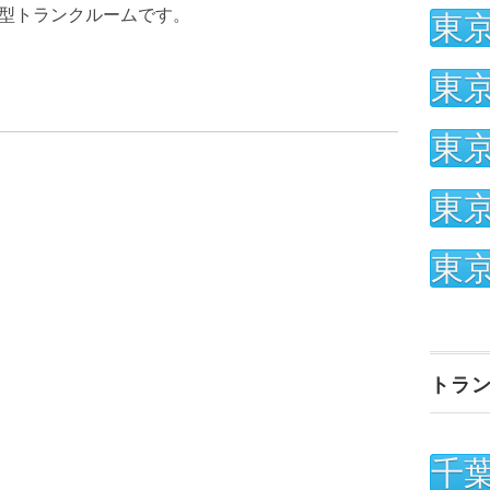
型トランクルームです。
東
東
東
東
東
トラ
千