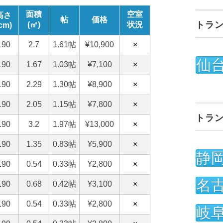
トラ
仙
トラ
静
名
岐