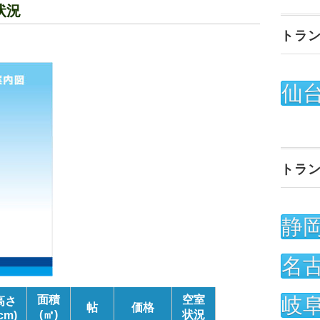
状況
トラ
仙
トラ
静
名
岐