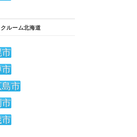
ンクルーム北海道
幌市
樽市
広島市
別市
歳市