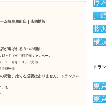
厚
川
ーム岐阜庵町店｜店舗情報
藤
横
店が選ばれる３つの理由
12ヶ月間使用料半額キャンペーン
ペース・セキュリティ完備
トラ
除湿機完備
の荷物、捨てる必要はありません。トランクル
東
ている
？
東
！