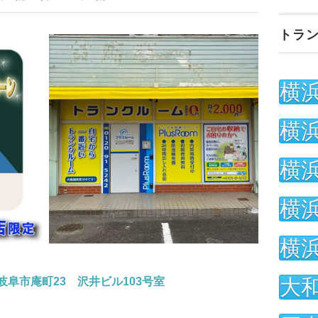
トラ
横
横
横
横
横
大
39 岐阜市庵町23 沢井ビル103号室