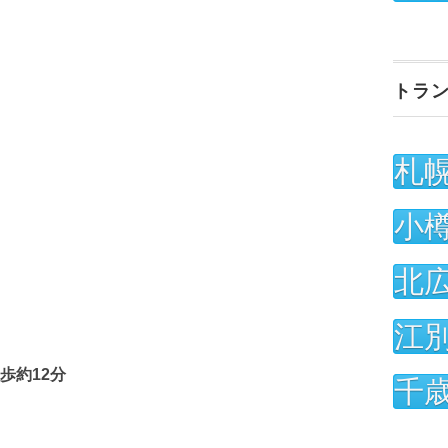
トラ
札
小
北
江
歩約12分
千