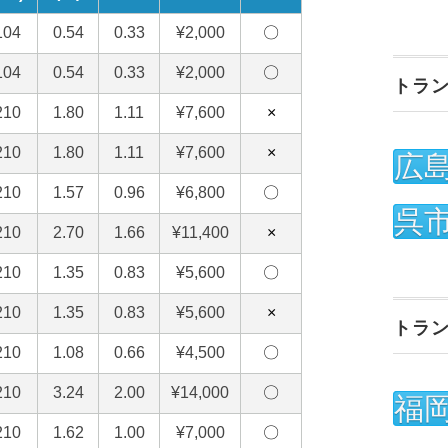
トラ
広
呉
トラ
福