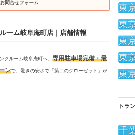
お問合せフォーム
東
東
ルーム岐阜庵町店｜店舗情報
東
東
専用駐車場完備・最
ンクルーム岐阜庵町へ。
ーン
で、驚きの安さで「第二のクローゼット」が
東
トラ
千