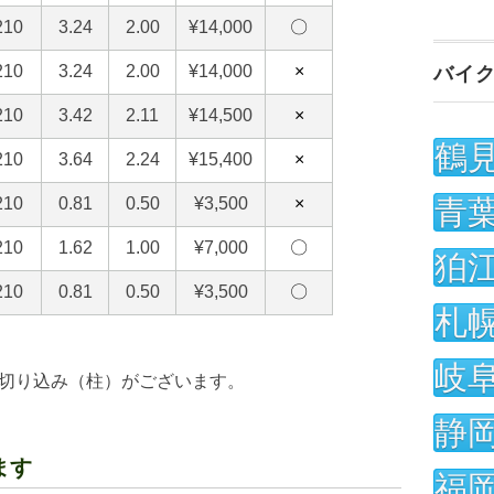
バイ
鶴
青
狛
札
岐
切り込み（柱）がございます。
静
ます
福